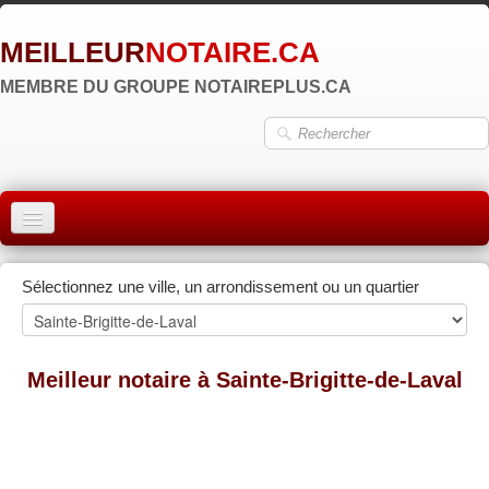
MEILLEUR
NOTAIRE.CA
MEMBRE DU GROUPE NOTAIREPLUS.CA
ACCUEIL
Sélectionnez une ville, un arrondissement ou un quartier
MONTRÉAL
QUÉBEC
Meilleur notaire à Sainte-Brigitte-de-Laval
LAVAL
RÉGIONS
▼
ZONE NOTAIRE
▼